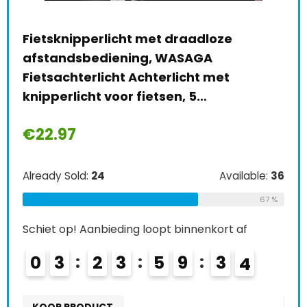
€
5
SHEAWA Fietszadel Seat Bow Mount
Houder Vervanging voor Garmin Varia
Alre
Achteruitkijkspiegel Rada RVR315
RTL510 RTL510…
Schi
€
12.99
0
e:
36
Already Sold:
27
Available:
41
K
67 %
66 %
Schiet op! Aanbieding loopt binnenkort af
0
4
2
3
5
9
3
2
3