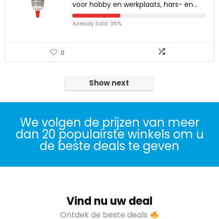
voor hobby en werkplaats, hars- en…
Already Sold: 36%
0
Show next
We volgen de prijzen van meer
dan 20 populairste winkels om u
de beste deals te geven
Vind nu uw deal
Ontdek de beste deals