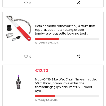
0
Fiets cassette removal tool, 4 stuks fiets
reparatieset, fiets kettingzweep
tandwisser cassette lockring tool…
Already Sold: 37%
0
€
12.73
Muc-Off E-Bike Wet Chain Smeermiddel,
50 milliliter, premium elektrische
fietskettingsglijmiddel met UV-Tracer
Dye…
Already Sold: 31%