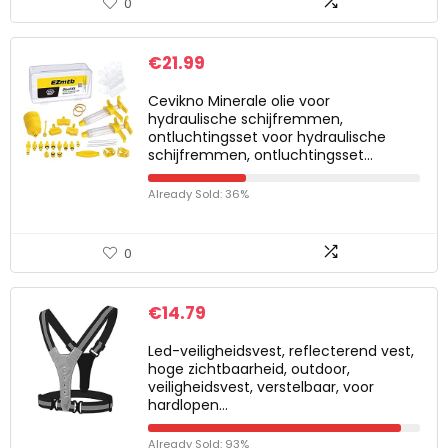
0
€
21.99
Cevikno Minerale olie voor
hydraulische schijfremmen,
ontluchtingsset voor hydraulische
schijfremmen, ontluchtingsset…
Already Sold: 36%
0
€
14.79
Led-veiligheidsvest, reflecterend vest,
hoge zichtbaarheid, outdoor,
veiligheidsvest, verstelbaar, voor
hardlopen…
Already Sold: 93%