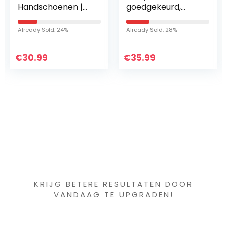
goedgekeurd,
KnieBeschermers
USB-
fietsverlichting, 2
Already Sold: 28%
Already Sold: 65%
lichtmodi, IPX4
waterdicht,
€
fietslamp voor…
35.99
€
20.66
Iets interessants
gevonden ?
KRIJG BETERE RESULTATEN DOOR
VANDAAG TE UPGRADEN!