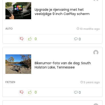
Upgrade je rijervaring met het
veelzijdige 9 inch CarPlay scherm
AUTO
10 months ago
0
0
Bikerumor-foto van de dag: South
Holston Lake, Tennessee
FIETSEN
5 years ago
0
0