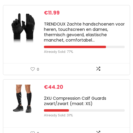
€
11.99
TRENDOUX Zachte handschoenen voor
heren, touchscreen en dames,
thermisch gevoerd, elastische
manchet, comfortabel…
Already Sold: 77%
0
€
44.20
2XU Compression Calf Guards
zwart/zwart (maat: XS)
Already Sold: 31%