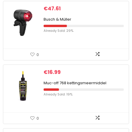
€
47.61
Busch & Müller
Already Sold: 29%
0
€
16.99
Muc-off 768 kettingsmeermiddel
Already Sold: 19%
0