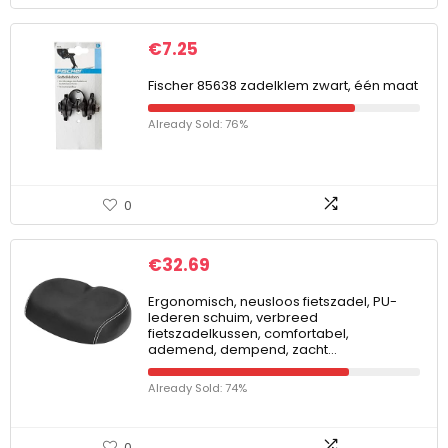
€
7.25
Fischer 85638 zadelklem zwart, één maat
Already Sold: 76%
0
€
32.69
Ergonomisch, neusloos fietszadel, PU-
lederen schuim, verbreed
fietszadelkussen, comfortabel,
ademend, dempend, zacht…
Already Sold: 74%
0