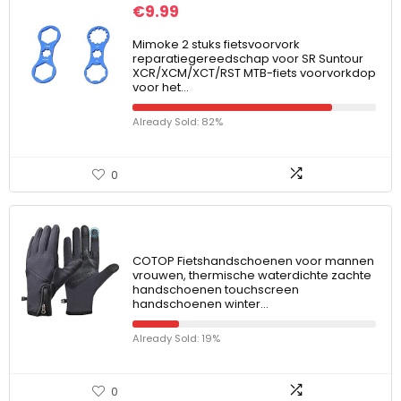
€
9.99
Mimoke 2 stuks fietsvoorvork
reparatiegereedschap voor SR Suntour
XCR/XCM/XCT/RST MTB-fiets voorvorkdop
voor het…
Already Sold: 82%
0
COTOP Fietshandschoenen voor mannen
vrouwen, thermische waterdichte zachte
handschoenen touchscreen
handschoenen winter…
Already Sold: 19%
0