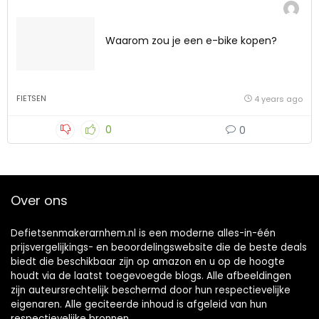
Waarom zou je een e-bike kopen?
FIETSEN
4 years ago
0
0
Over ons
Defietsenmakerarnhem.nl is een moderne alles-in-één
prijsvergelijkings- en beoordelingswebsite die de beste deals
biedt die beschikbaar zijn op amazon en u op de hoogte
houdt via de laatst toegevoegde blogs. Alle afbeeldingen
zijn auteursrechtelijk beschermd door hun respectievelijke
eigenaren. Alle geciteerde inhoud is afgeleid van hun
respectievelijke bronnen.