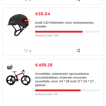
€
55.64
Livall C20 Fietshelm voor volwassenen,
uniseks
Already Sold: 74%
0
€
488.28
Vouwfiets, volwassen opvouwbare
mountainbikes, mannen vrouwen
vouwfiets, voor 24 * 26 inch 21 * 24 * 27
speed…
Already Sold: 71%