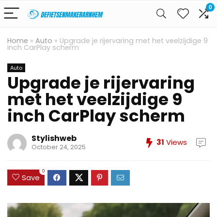
0
Home
»
Auto
»
Upgrade je rijervaring met het veelzijdige 9
inch CarPlay scherm
Auto
Upgrade je rijervaring
met het veelzijdige 9
inch CarPlay scherm
Stylishweb
31
Views
October 24, 2025
0
Save