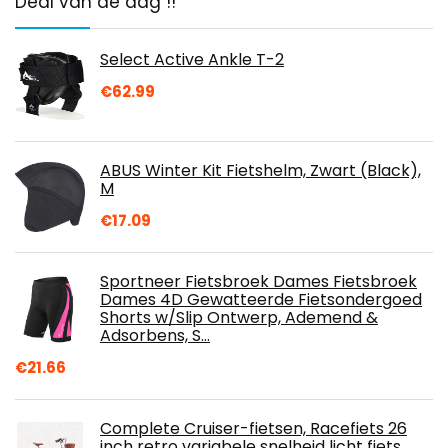
Deal van de dag !!
Select Active Ankle T-2
€
62.99
ABUS Winter Kit Fietshelm, Zwart (Black),
M
€
17.09
Sportneer Fietsbroek Dames Fietsbroek
Dames 4D Gewatteerde Fietsondergoed
Shorts w/Slip Ontwerp, Ademend &
Adsorbens, S…
€
21.66
Complete Cruiser-fietsen, Racefiets 26
inch retro variabele snelheid licht fiets