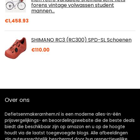
forens vintage volwassen student
mannen…
€
1,458.93
SHIMANO RC3 (RC300) SPD-SL Schoenen
€
110.00
Over ons
Defietsenmakerarnhem.nl is een moderne alles-in-één
prijsvergelijkings- en beoordelingswebsite die de beste deals
biedt die beschikbaar zijn op amazon en u op de hoogte
houdt via de laatst toegevoegde blogs. Alle afbeeldingen
zijn auteursrechtelijk beschermd door hun respectievelijke