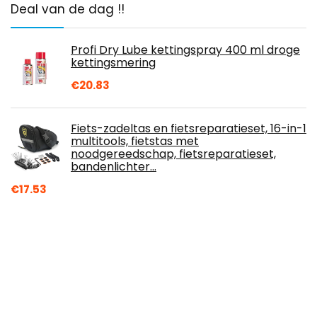
Deal van de dag !!
Profi Dry Lube kettingspray 400 ml droge
kettingsmering
€
20.83
Fiets-zadeltas en fietsreparatieset, 16-in-1
multitools, fietstas met
noodgereedschap, fietsreparatieset,
bandenlichter…
€
17.53
VAUDE Luminum Bike Gaiter uniseks-
volwassene overschoenen
€
36.99
Pet Collar Light, Dog Night Walking Light