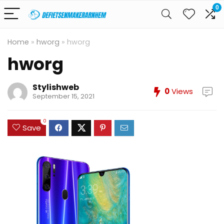
0
Home
»
hworg
»
hworg
hworg
Stylishweb
0
Views
September 15, 2021
0
Save