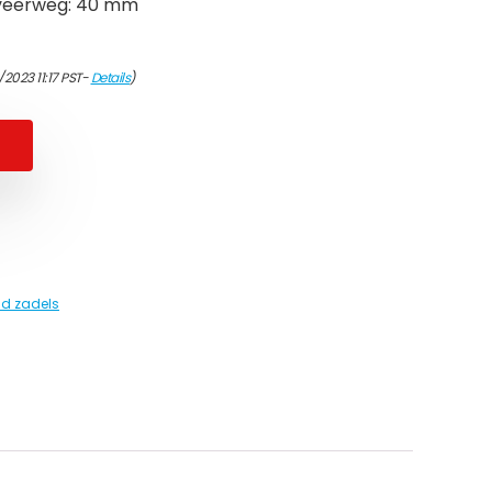
veerweg: 40 mm
/2023 11:17 PST-
Details
)
nd zadels