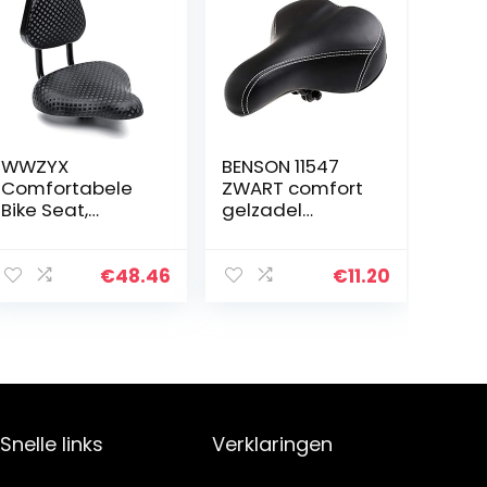
WWZYX
BENSON 11547
Comfortabele
ZWART comfort
Bike Seat,
gelzadel
Universele
fietszadel
Vervanging
fietszadel zadel
Fietszadel
fietszadel
€
48.46
€
11.20
Universele
Fietszadel
Voorstoel Met
Rugsteun Fiets
Snelle links
Verklaringen