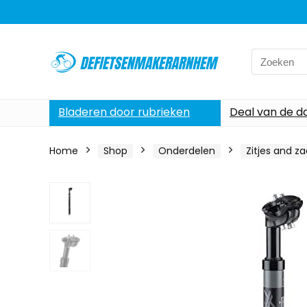
Search
for:
Bladeren door rubrieken
Deal van de d
Home
Shop
Onderdelen
Zitjes and za