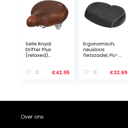
Selle Royal
Ergonomisch,
Drifter Plus
neusloos
(relaxed)
fietszadel, PU-
fietszadel,
lederen schuim,
uniseks
verbreed
(premium)
fietszadelkusse
€
42.95
€
32.69
n, comfortabel,
ademend,
dempend,
zacht…
Over ons