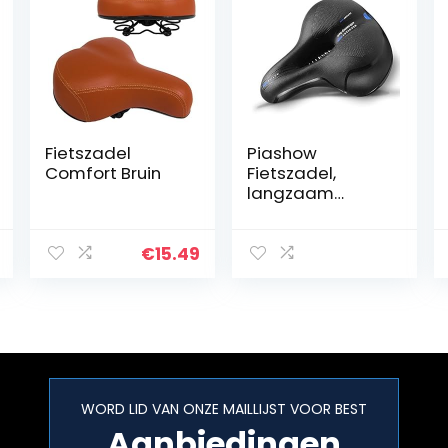
Fietszadel
Piashow
Comfort Bruin
Fietszadel,
langzaam
rebound
traagschuim
fietszadel, hol
€
15.49
ergonomisch
design,
waterdicht,
ademend
fietszadel voor…
WORD LID VAN ONZE MAILLIJST VOOR BEST
Aanbiedingen