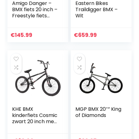
Amigo Danger –
Eastern Bikes
BMX fiets 20 inch –
Traildigger BMX –
Freestyle fiets
Wit
voor dames en
heren – Met V-
brakes, 360° Rotor
€
145.99
€
659.99
en 4 Pegs – Zwart…
KHE BMX
MGP BMX 20″” King
kinderfiets Cosmic
of Diamonds
zwart 20 inch met
Affix rotor slechts
11,1 kg