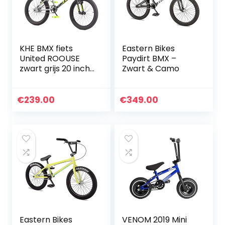
KHE BMX fiets
Eastern Bikes
United ROOUSE
Paydirt BMX –
zwart grijs 20 inch
Zwart & Camo
met rotor slechts
11,65 kg! 259 EUR
€
239.00
€
349.00
Eastern Bikes
VENOM 2019 Mini